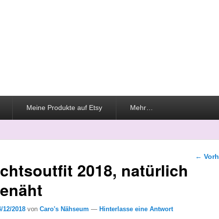
Meine Produkte auf Etsy
Mehr…
Beitra
←
Vorh
htsoutfit 2018, natürlich
genäht
4/12/2018
von
Caro's Nähseum
—
Hinterlasse eine Antwort