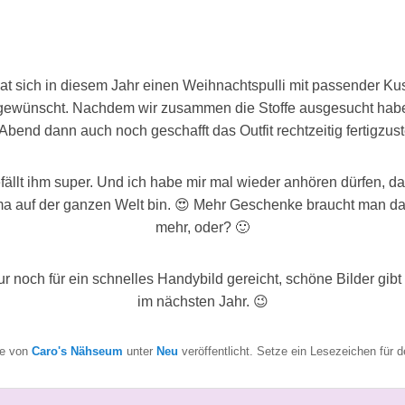
t sich in diesem Jahr einen Weihnachtspulli mit passender K
ewünscht. Nachdem wir zusammen die Stoffe ausgesucht habe
Abend dann auch noch geschafft das Outfit rechtzeitig fertigzust
ällt ihm super. Und ich habe mir mal wieder anhören dürfen, das
a auf der ganzen Welt bin.
😍
Mehr Geschenke braucht man da 
mehr, oder? 🙂
ur noch für ein schnelles Handybild gereicht, schöne Bilder gib
im nächsten Jahr.
😉
de von
Caro's Nähseum
unter
Neu
veröffentlicht. Setze ein Lesezeichen für 