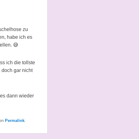
uschelhose zu
n, habe ich es
ellen.
😅
s ich die tollste
doch gar nicht
t es dann wieder
den
Permalink
.