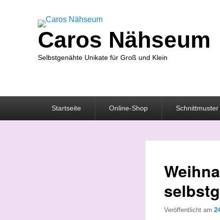
Caros Nähseum
Selbstgenähte Unikate für Groß und Klein
Primäres
Startseite
Online-Shop
Schnittmuster
Menü
Weihnac
selbst
Veröffentlicht am
2