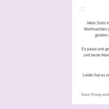
Mein Sohn ha
Weihnachten g
gestern 
Es passt und gef
und beste Mam
Leider hat es n
Dieser Eintrag wur