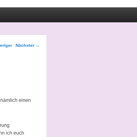
gsnavigation
eriger
Nächster
→
e nämlich einen
erung
nn ich euch