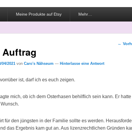
Meine Produkte auf Etsy
Mehr…
Beitra
←
Vorh
 Auftrag
8/04/2021
von
Caro's Nähseum
—
Hinterlasse eine Antwort
vorrüber ist, darf ich es euch zeigen.
agte mich, ob ich dem Osterhasen behilflich sein kann. Er hatt
n Wunsch.
rt für den jüngsten in der Familie sollte es werden. Herausford
d das Ergebnis kam gut an. Aus lizenzrechtlichen Gründen ka