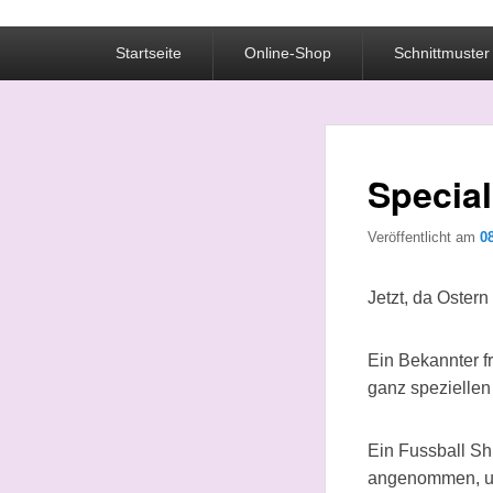
Primäres
Startseite
Online-Shop
Schnittmuster
Menü
Special
Veröffentlicht am
0
Jetzt, da Ostern 
Ein Bekannter fr
ganz spezielle
Ein Fussball Shi
angenommen, un