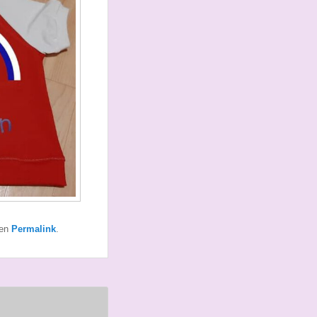
den
Permalink
.