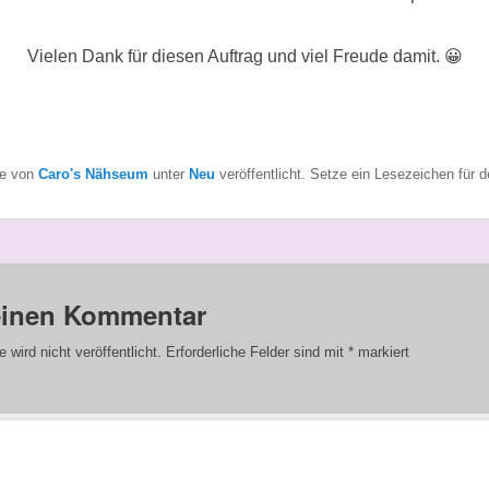
Vielen Dank für diesen Auftrag und viel Freude damit. 😀
de von
Caro's Nähseum
unter
Neu
veröffentlicht. Setze ein Lesezeichen für 
einen Kommentar
wird nicht veröffentlicht.
Erforderliche Felder sind mit
*
markiert