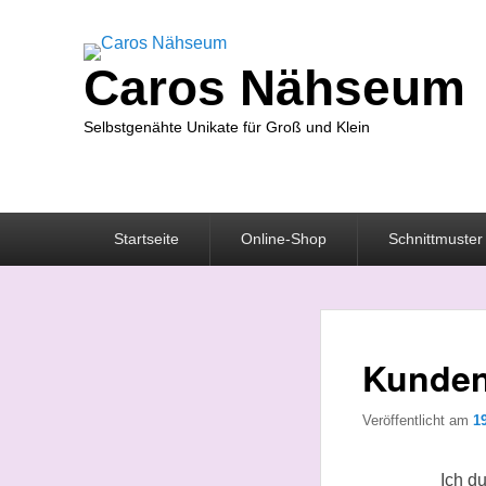
Caros Nähseum
Selbstgenähte Unikate für Groß und Klein
Primäres
Startseite
Online-Shop
Schnittmuster
Menü
Kundena
Veröffentlicht am
1
Ich d