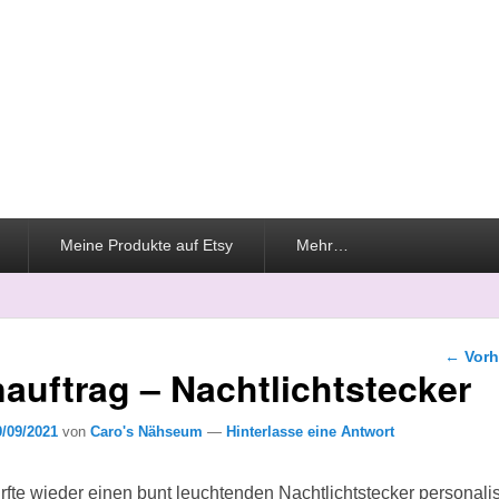
Meine Produkte auf Etsy
Mehr…
Beitra
←
Vorh
uftrag – Nachtlichtstecker
9/09/2021
von
Caro's Nähseum
—
Hinterlasse eine Antwort
urfte wieder einen bunt leuchtenden Nachtlichtstecker personalis