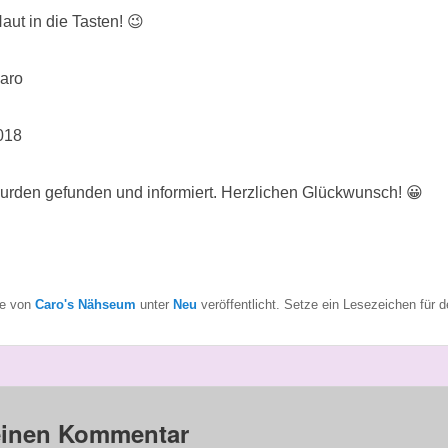
Haut in die Tasten!
😉
Caro
018
rden gefunden und informiert. Herzlichen Glückwunsch! 😀
de von
Caro's Nähseum
unter
Neu
veröffentlicht. Setze ein Lesezeichen für 
einen Kommentar