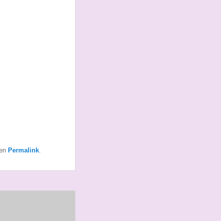
den
Permalink
.