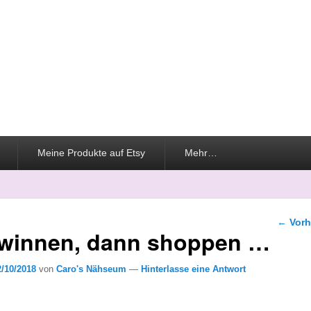
Meine Produkte auf Etsy
Mehr…
Beitra
←
Vorh
ewinnen, dann shoppen …
2/10/2018
von
Caro's Nähseum
—
Hinterlasse eine Antwort