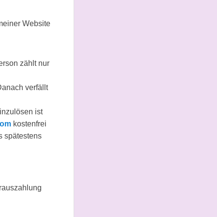
 meiner Website
rson zählt nur
anach verfällt
nzulösen ist
com
kostenfrei
s spätestens
arauszahlung